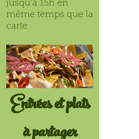
jusqu'à 15h en
même temps que la
carte
Entrées et plats
à partager