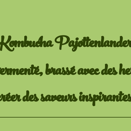
Kombucha Pajottenlande
menté, brassé avec des her
créer des saveurs inspirantes