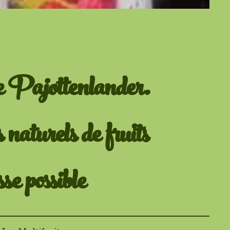
ge Pajottenlander.
naturels de fruits