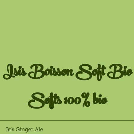
Isis Boisson Soft Bio
Softs 100% bio
Isis Ginger Ale