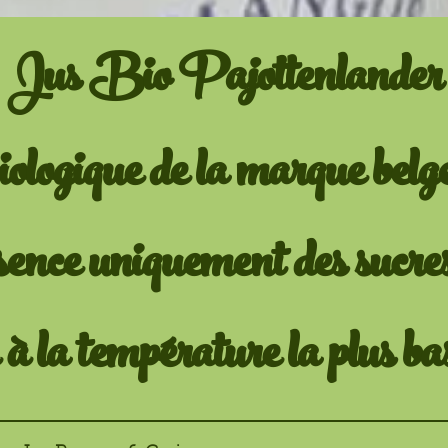
Jus Bio Pajottenlander
iologique de la marque bel
ence uniquement des sucres 