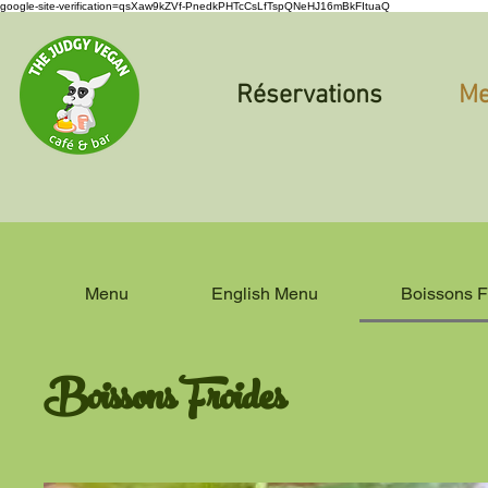
google-site-verification=qsXaw9kZVf-PnedkPHTcCsLfTspQNeHJ16mBkFItuaQ
Réservations
M
Menu
English Menu
Boissons F
Boissons Froides