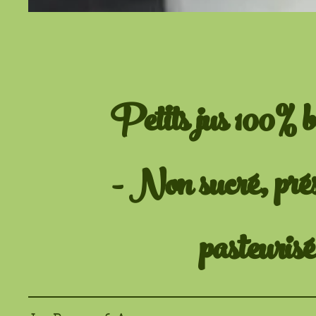
Petits jus 100% b
- Non sucré, prés