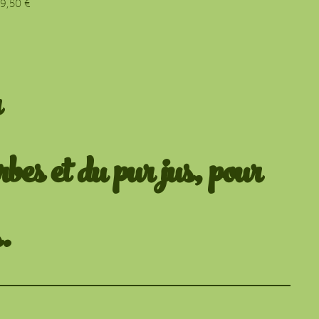
9,50 €
r
bes et du pur jus, pour
.