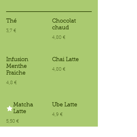
Thé
Chocolat
chaud
3,7 €
4,80 €
Infusion
Chai Latte
Menthe
4,80 €
Fraiche
4,8 €
Matcha
Ube Latte
Latte
4,9 €
5,50 €