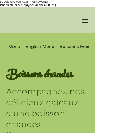
google-site-verification=qsXaw9kZVf-
PnedkPHTcCsLfTspQNeHJ16mBkFItuaQ
Menu
English Menu
Boissons Froides
Boissons chaudes
Accompagnez nos
délicieux gateaux
d'une boisson
chaudes.