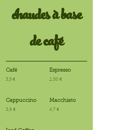
chaudes à base
de café
Café
Espresso
3,5 €
2,80 €
Cappuccino
Macchiato
3,9 €
4,7 €